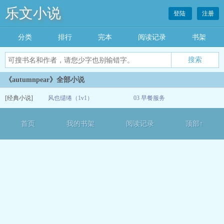
乐文小说
登陆
注册
分类
排行
完本
阅读记录
书架
《autumnpear》全部小说
[经典小说]
风也缱绻（1v1）
03 早餐服务
12-16
首页
我的书架
阅读记录
顶部↑