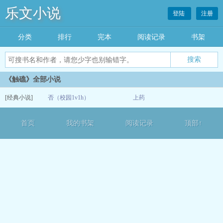
乐文小说
登陆
注册
分类
排行
完本
阅读记录
书架
《触礁》全部小说
[经典小说]
否（校园1v1h）
上药
12-13
首页
我的书架
阅读记录
顶部↑