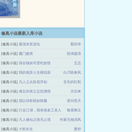
修真小说最新入库小说
[修真小说]
最强末世进化
蔡四爷
[修真小说]
魔门败类
惊涛骇浪
[修真小说]
我在镇妖司里吃妖怪
五志
[修真小说]
我的诡异人生模拟器
白刃斩春风
[修真小说]
凡人之从卧底开始
丢失的红鞋
[修真小说]
难忘剑侠之忘忧酒馆
天归来
[修真小说]
我以诗歌斩妖除魔
君问苍天
[修真小说]
行走江湖，我有很多工具人
敬斋阁主
[修真小说]
凡人修仙之路无止境
作家无袖清风
[修真小说]
大乾长生
萧舒