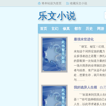
将本站设为首页
收藏乐文小说
乐文小说
首页
玄幻
修真
都市
历史
网游
最强末世进化
" 财宝、秘宝！幻境
未知这个词所绽放的魔力
众多强者趋之若鹜！挣扎
的姜毅第一次知道力量的
一场大雨弄的全球疯狂进
者与凶兽、丧尸永远不会
处，想要生存，就只有抢
与………
我的诡异人生模
白
拟器
" “欢迎来到完美人
器！”“你可选择模拟自己
人生，以此寻求诸多人生