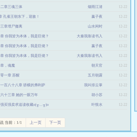
十二章三魂三体
烟雨江渚
12-22
0章 孔雀王朝东下，迎敌！
嬴子夜
12-22
十三章埋尸撤离
山水闲时
12-22
95章 你我皆为本体，我是巨佬？
大秦我靠读书入
12-22
95章 你我皆为本体，我是巨佬？
圣开局召唤大雪
嬴子夜
12-22
95章 你我皆为本体，我是巨佬？
大秦我靠读书入
龙骑
12-22
05章，魂魔
圣开局召唤大雪
朝天官
12-22
零一章 苏醒
五月朝露
龙骑
12-22
一百八十八章 骄横的弗利萨
我叫排云掌
12-22
六十三章 她的一眼万年
胡小苏
12-22
章强买强卖求追读收藏o(╥﹏╥)o
叶恨水
12-22
说 当前：1/1
上一页
下一页