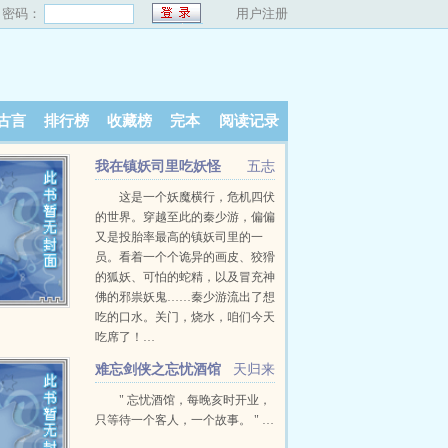
密码：
用户注册
古言
排行榜
收藏榜
完本
阅读记录
我在镇妖司里吃妖怪
五志
这是一个妖魔横行，危机四伏
的世界。穿越至此的秦少游，偏偏
又是投胎率最高的镇妖司里的一
员。看着一个个诡异的画皮、狡猾
的狐妖、可怕的蛇精，以及冒充神
佛的邪祟妖鬼……秦少游流出了想
吃的口水。关门，烧水，咱们今天
吃席了！…
难忘剑侠之忘忧酒馆
天归来
" 忘忧酒馆，每晚亥时开业，
只等待一个客人，一个故事。 " …