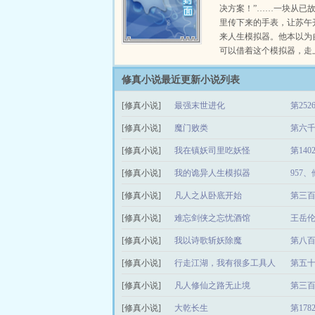
决方案！”……一块从已
里传下来的手表，让苏午
来人生模拟器。他本以为
可以借着这个模拟器，走
修真小说最近更新小说列表
[修真小说]
最强末世进化
第25
[修真小说]
魔门败类
第六千
[修真小说]
我在镇妖司里吃妖怪
第14
[修真小说]
我的诡异人生模拟器
957
[修真小说]
凡人之从卧底开始
第三百
[修真小说]
难忘剑侠之忘忧酒馆
王岳
[修真小说]
我以诗歌斩妖除魔
第八百
[修真小说]
行走江湖，我有很多工具人
第五十
[修真小说]
凡人修仙之路无止境
第三
[修真小说]
大乾长生
第17