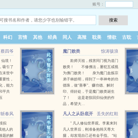
账号：
科幻
言情
其他
经典
同人
高辣
耽美
情欲
古耽
蔡四爷
魔门败类
惊涛骇浪
、仙境！
欺师灭祖，残害同门视为道门
，吸引了
败类！ 不修佛法，屡犯五戒视
在末世中
为佛门败类！ 身为魔门血炼宗
重要性，
弟子林皓明，得到了一串神奇的功
化，能力
德珠，做“善事”、赚功德、解封
和平共
印、得好处，于是魔门败类诞生
压
了！ 这是老惊回归仙侠的作
品，希望大…
刃斩春风
凡人之从卧底开
丢失的红鞋
始
生模拟
" 凡人修仙世界观。李素来到
或他人的
凡人世界后，刚准备抱韩天尊大
难题的解
腿，却发现自己还有金手指。 “站