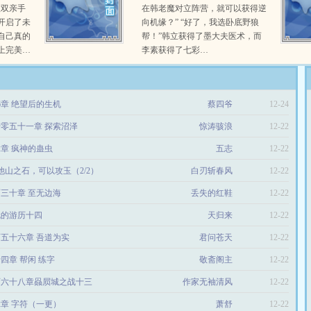
故双亲手
在韩老魔对立阵营，就可以获得逆
开启了未
向机缘？” “好了，我选卧底野狼
自己真的
帮！”韩立获得了墨大夫医术，而
上完美…
李素获得了七彩…
26章 绝望后的生机
蔡四爷
12-24
零五十一章 探索沼泽
惊涛骇浪
12-22
02章 疯神的蛊虫
五志
12-22
、他山之石，可以攻玉（2/2）
白刃斩春风
12-22
三十章 至无边海
丢失的红鞋
12-22
伦的游历十四
天归来
12-22
五十六章 吾道为实
君问苍天
12-22
四章 帮闲 练字
敬斋阁主
12-22
百六十八章赑屃城之战十三
作家无袖清风
12-22
82章 字符（一更）
萧舒
12-22