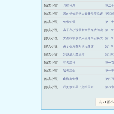
[修真小说]
月药神息
第二
[修真小说]
黑的蚂蚁新书大秦开局震惊诸
第59
[修真小说]
子百家
剑纵仙道
第二
[修真小说]
嬴子夜小说最新章节免费阅读
第10
[修真小说]
大秦我靠读书入圣开局召唤大
第10
[修真小说]
雪龙骑小说全文免费阅读
嬴子夜免费阅读无弹窗
第10
[修真小说]
穿越成为魔法师
第13
[修真小说]
焚天武神
第一百
[修真小说]
诸天武命
第一千
[修真小说]
山海御剑录
第四百
[修真小说]
我把修仙界上交给国家
第24
共
21
部小