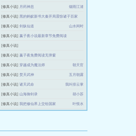
[修真小说]
月药神息
烟雨江渚
[修真小说]
黑的蚂蚁新书大秦开局震惊诸子百家
[修真小说]
剑纵仙道
山水闲时
嬴子夜
[修真小说]
嬴子夜小说最新章节免费阅读
[修真小说]
大秦我靠读书入圣开局召唤大雪龙骑
大秦我靠读书入圣开局召唤大雪龙骑小说全文免费
[修真小说]
嬴子夜免费阅读无弹窗
阅读
[修真小说]
穿越成为魔法师
大秦我靠读书入圣开局召唤大雪龙骑
朝天官
[修真小说]
焚天武神
五月朝露
嬴子夜
[修真小说]
诸天武命
我叫排云掌
[修真小说]
山海御剑录
胡小苏
[修真小说]
我把修仙界上交给国家
叶恨水