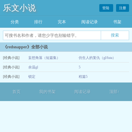
乐文小说
登陆
注册
分类
排行
完本
阅读记录
书架
《redsnapper》全部小说
[经典小说]
妄想角落（短篇集）
仿生人的复仇（gl/futa）
[经典小说]
余温gl
5
12-16
[经典小说]
锁定
程篇5
12-15
12-15
首页
我的书架
阅读记录
顶部↑