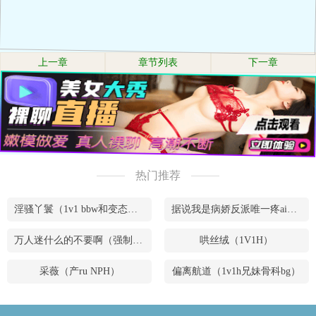
上一章
章节列表
下一章
热门推荐
淫骚丫鬟（1v1 bbw和变态腹黑男）
据说我是病娇反派唯一疼ai的妹妹（兄妹骨）
万人迷什么的不要啊（强制NPH）
哄丝绒（1V1H）
采薇（产ru NPH）
偏离航道（1v1h兄妹骨科bg）