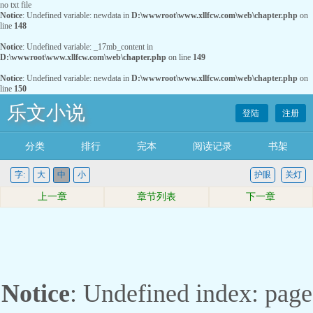
no txt file
Notice
: Undefined variable: newdata in
D:\wwwroot\www.xllfcw.com\web\chapter.php
on
line
148
Notice
: Undefined variable: _17mb_content in
D:\wwwroot\www.xllfcw.com\web\chapter.php
on line
149
Notice
: Undefined variable: newdata in
D:\wwwroot\www.xllfcw.com\web\chapter.php
on
line
150
乐文小说
登陆
注册
分类
排行
完本
阅读记录
书架
字:
大
中
小
护眼
关灯
上一章
章节列表
下一章
Notice
: Undefined index: page