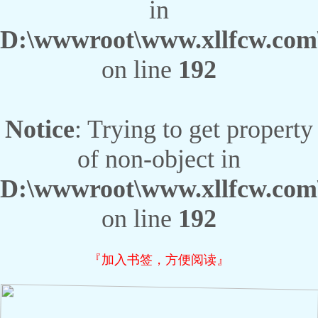
in
D:\wwwroot\www.xllfcw.com\
on line
192
Notice
: Trying to get property
of non-object in
D:\wwwroot\www.xllfcw.com\
on line
192
『加入书签，方便阅读』