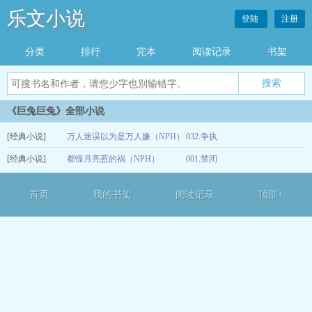
乐文小说
登陆
注册
分类
排行
完本
阅读记录
书架
《巨兔巨兔》全部小说
[经典小说]
万人迷误以为是万人嫌（NPH）
032.争执
[经典小说]
都怪月亮惹的祸（NPH）
001.禁闭
12-15
12-13
首页
我的书架
阅读记录
顶部↑